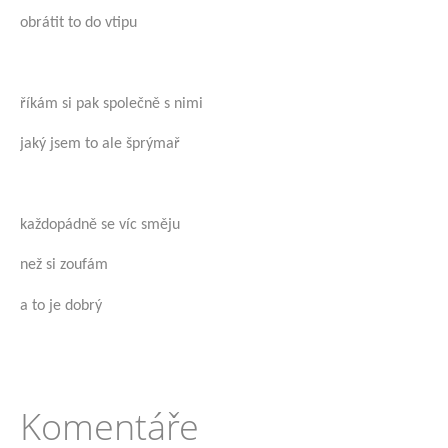
obrátit to do vtipu
říkám si pak společně s nimi
jaký jsem to ale šprýmař
každopádně se víc směju
než si zoufám
a to je dobrý
Komentáře