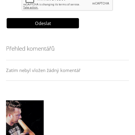
Přehled komentářů
Zatím nebyl vložen žádný komentář