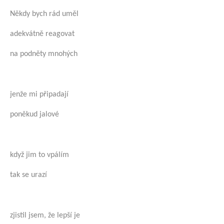
Někdy bych rád uměl
adekvátně reagovat
na podněty mnohých
jenže mi připadají
poněkud jalové
když jim to vpálím
tak se urazí
zjistil jsem, že lepší je