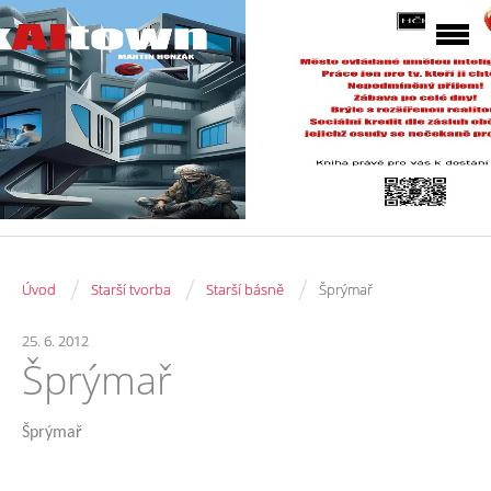
/
/
/
Úvod
Starší tvorba
Starší básně
Šprýmař
25. 6. 2012
Šprýmař
Šprýmař