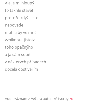
Ale je mi hloupý
to takhle stavět
protože když se to
nepovede
mohla by ve mně
vzniknout jistota
toho opačnýho
a já sám sobě
v některých případech
docela dost věřím
Audiozáznam z Večera autorské tvorby
zde
.