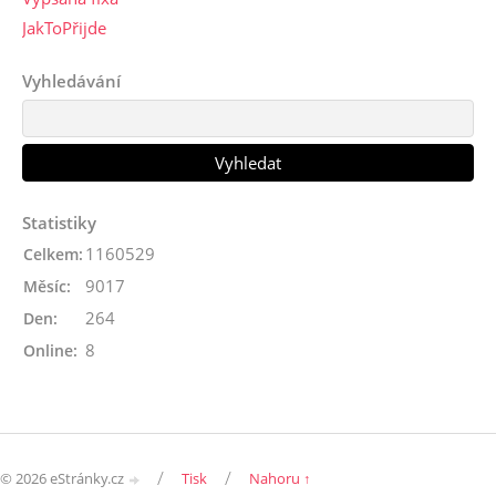
JakToPřijde
Vyhledávání
Statistiky
1160529
Celkem:
9017
Měsíc:
264
Den:
8
Online:
/
/
© 2026 eStránky.cz
Tisk
Nahoru ↑