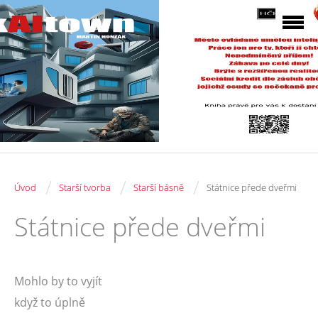
/
/
/
Úvod
Starší tvorba
Starší básně
Státnice přede dveřmi
Státnice přede dveřmi
Mohlo by to vyjít
když to úplně