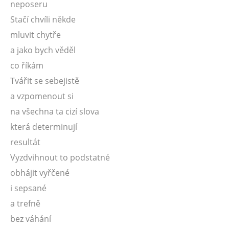
neposeru
Stačí chvíli někde
mluvit chytře
a jako bych věděl
co říkám
Tvářit se sebejistě
a vzpomenout si
na všechna ta cizí slova
která determinují
resultát
Vyzdvihnout to podstatné
obhájit vyřčené
i sepsané
a trefně
bez váhání