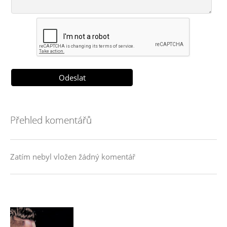
Přehled komentářů
Zatím nebyl vložen žádný komentář