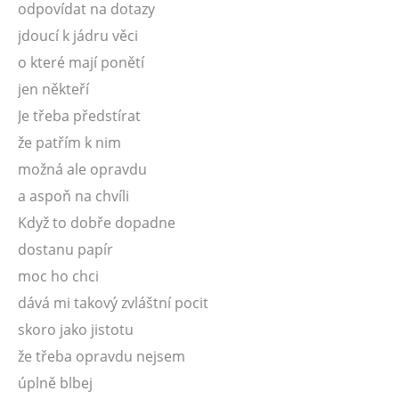
odpovídat na dotazy
jdoucí k jádru věci
o které mají ponětí
jen někteří
Je třeba předstírat
že patřím k nim
možná ale opravdu
a aspoň na chvíli
Když to dobře dopadne
dostanu papír
moc ho chci
dává mi takový zvláštní pocit
skoro jako jistotu
že třeba opravdu nejsem
úplně blbej