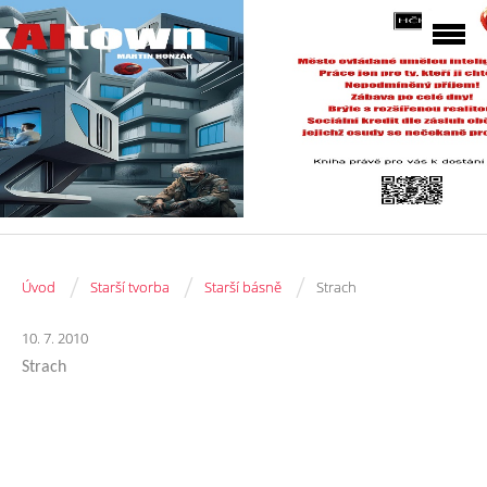
/
/
/
Úvod
Starší tvorba
Starší básně
Strach
10. 7. 2010
Strach