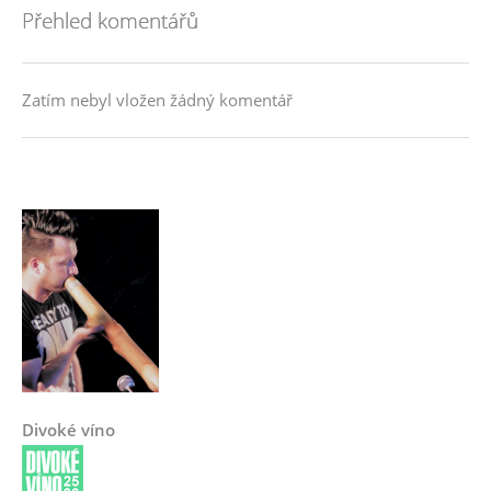
Přehled komentářů
Zatím nebyl vložen žádný komentář
Divoké víno