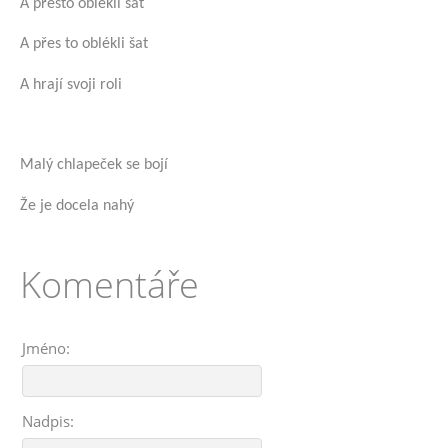
A přesto oblékli šat
A přes to oblékli šat
A hrají svoji roli
Malý chlapeček se bojí
Že je docela nahý
Komentáře
Jméno:
Nadpis: