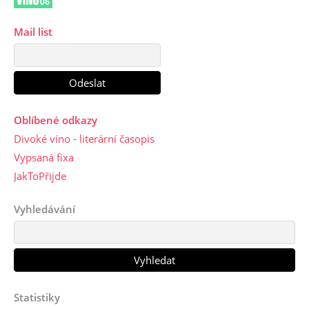
Mail list
Oblíbené odkazy
Divoké víno - literární časopis
Vypsaná fixa
JakToPřijde
Vyhledávání
Statistiky