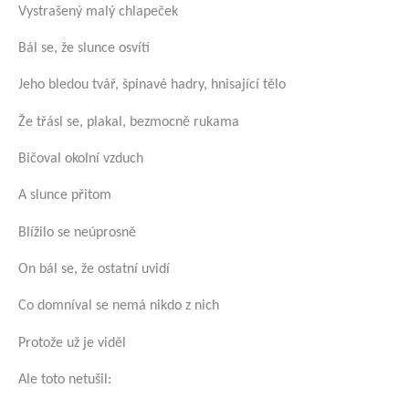
Vystrašený malý chlapeček
Bál se, že slunce osvítí
Jeho bledou tvář, špinavé hadry, hnisající tělo
Že třásl se, plakal, bezmocně rukama
Bičoval okolní vzduch
A slunce přitom
Blížilo se neúprosně
On bál se, že ostatní uvidí
Co domníval se nemá nikdo z nich
Protože už je viděl
Ale toto netušil: