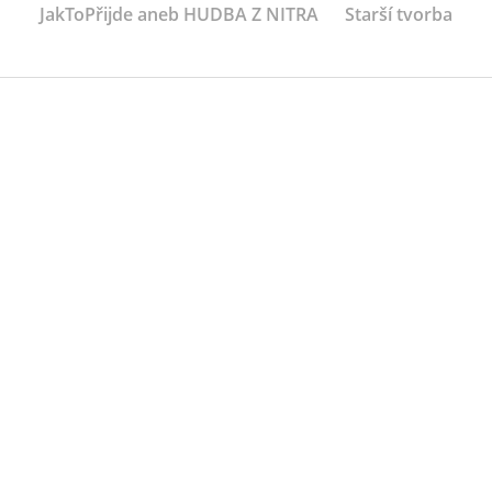
JakToPřijde aneb HUDBA Z NITRA
Starší tvorba