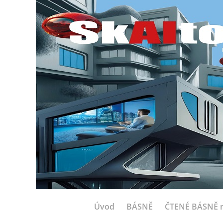
Úvod
BÁSNĚ
ČTENÉ BÁSNĚ n