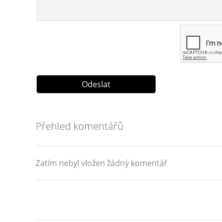
Přehled komentářů
Zatím nebyl vložen žádný komentář