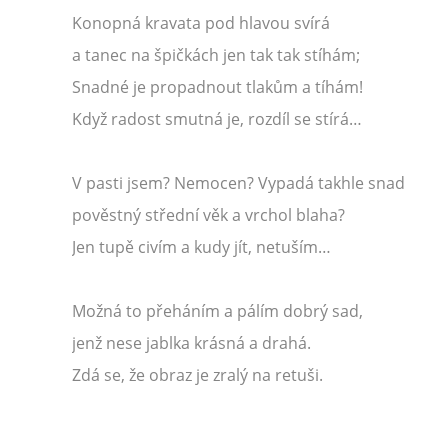
Konopná kravata pod hlavou svírá
a tanec na špičkách jen tak tak stíhám;
Snadné je propadnout tlakům a tíhám!
Když radost smutná je, rozdíl se stírá…
V pasti jsem? Nemocen? Vypadá takhle snad
pověstný střední věk a vrchol blaha?
Jen tupě civím a kudy jít, netuším…
Možná to přeháním a pálím dobrý sad,
jenž nese jablka krásná a drahá.
Zdá se, že obraz je zralý na retuši.