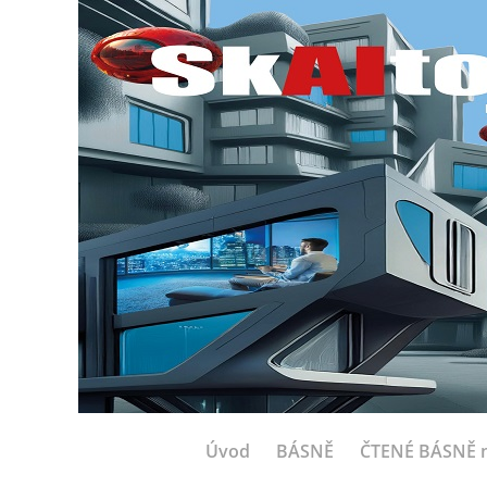
Úvod
BÁSNĚ
ČTENÉ BÁSNĚ n