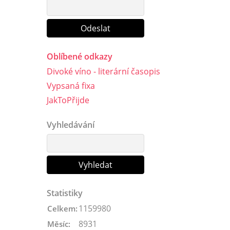
Oblíbené odkazy
Divoké víno - literární časopis
Vypsaná fixa
JakToPřijde
Vyhledávání
Statistiky
1159980
Celkem:
8931
Měsíc: