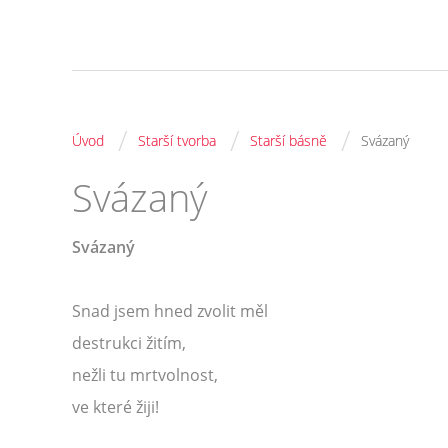
/
/
/
Úvod
Starší tvorba
Starší básně
Svázaný
Svázaný
Svázaný
Snad jsem hned zvolit měl
destrukci žitím,
nežli tu mrtvolnost,
ve které žiji!