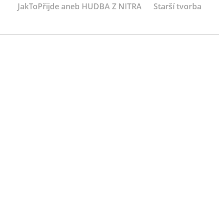
JakToPřijde aneb HUDBA Z NITRA
Starší tvorba