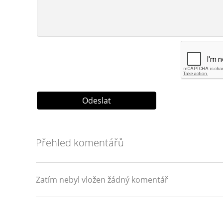
Přehled komentářů
Zatím nebyl vložen žádný komentář