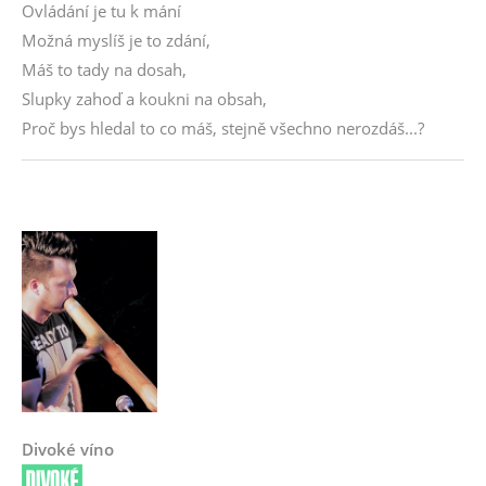
Ovládání je tu k mání
Možná myslíš je to zdání,
Máš to tady na dosah,
Slupky zahoď a koukni na obsah,
Proč bys hledal to co máš, stejně všechno nerozdáš...?
Divoké víno