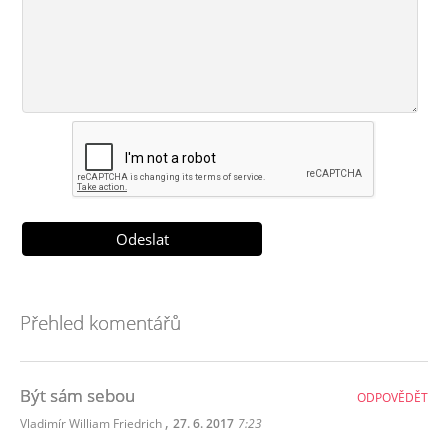
Přehled komentářů
Být sám sebou
ODPOVĚDĚT
,
Vladimír William Friedrich
27. 6. 2017
7:23