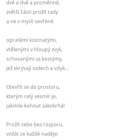
dvě a dvě a proměnné,
zvětší části prožít tady
a ne v mysli sevřené
opratěmi kostnatými,
vtělenými v hloupý zvyk,
schovanými za kostýmy,
jež skrývají vzdech a vzlyk…
Otevřít se do prostoru,
kterým celý vesmír je,
jakmile kohout zakokrhá!
Prožít sebe bez rozporu,
vzdát se každé naděje: