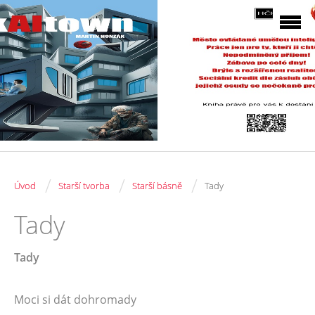
/
/
/
Úvod
Starší tvorba
Starší básně
Tady
Tady
Tady
Moci si dát dohromady