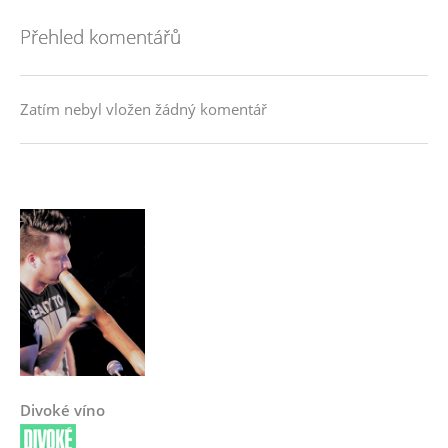
Přehled komentářů
Zatím nebyl vložen žádný komentář
Divoké víno