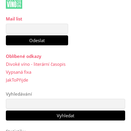
Mail list
Oblíbené odkazy
Divoké víno - literární časopis
Vypsaná fixa
JakToPřijde
Vyhledávání