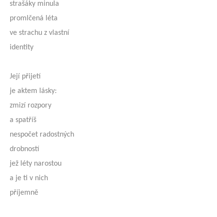
strašáky minula
promlčená léta
ve strachu z vlastní
identity
Její přijetí
je aktem lásky:
zmizí rozpory
a spatříš
nespočet radostných
drobností
jež léty narostou
a je ti v nich
příjemně