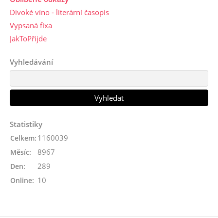
Divoké víno - literární časopis
Vypsaná fixa
JakToPřijde
Vyhledávání
Statistiky
1160039
Celkem:
8967
Měsíc:
289
Den:
10
Online: