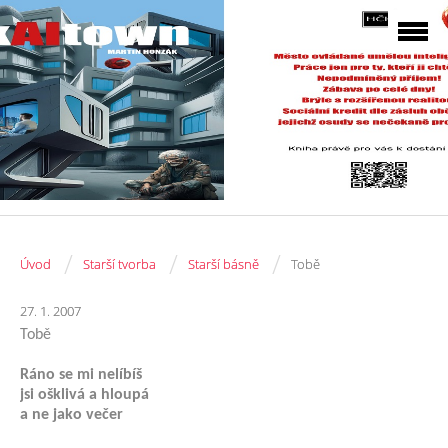
/
/
/
Úvod
Starší tvorba
Starší básně
Tobě
27. 1. 2007
Tobě
Ráno se mi nelíbíš
jsi ošklivá a hloupá
a ne jako večer