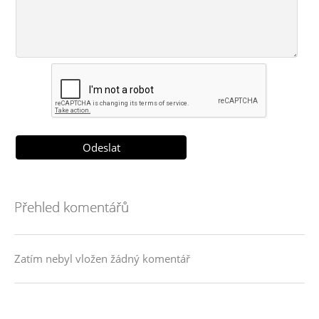
Přehled komentářů
Zatím nebyl vložen žádný komentář