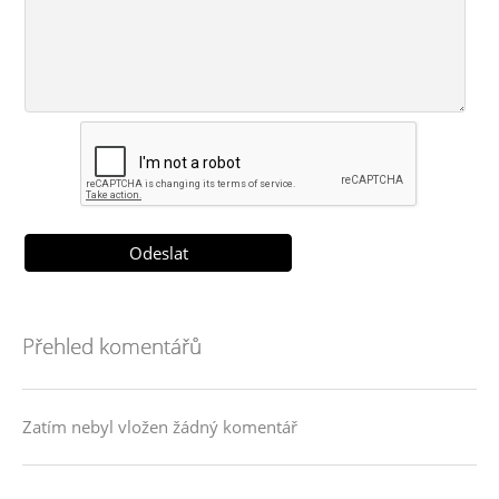
Přehled komentářů
Zatím nebyl vložen žádný komentář