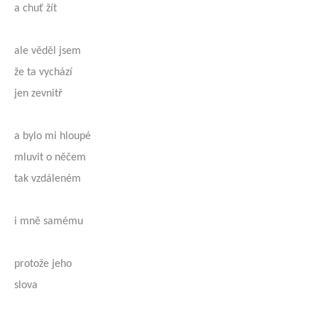
a chuť žít
ale věděl jsem
že ta vychází
jen zevnitř
a bylo mi hloupé
mluvit o něčem
tak vzdáleném
i mně samému
protože jeho
slova