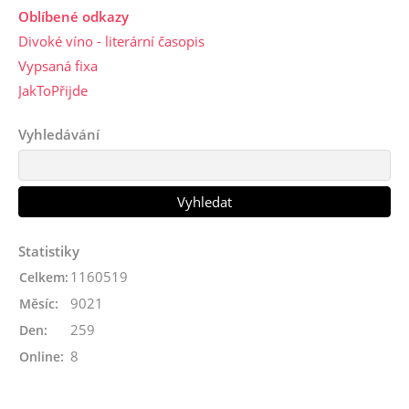
Oblíbené odkazy
Divoké víno - literární časopis
Vypsaná fixa
JakToPřijde
Vyhledávání
Statistiky
1160519
Celkem:
9021
Měsíc:
259
Den:
8
Online: