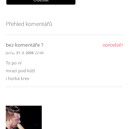
Přehled komentářů
bez komentáře ?
ODPOVĚDĚT
,
Jarča
31. 3. 2008
22:46
To po ní
mrazí pod kůží
i horká krev