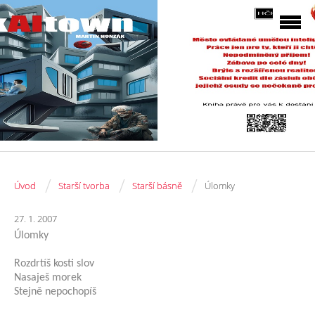
/
/
/
Úvod
Starší tvorba
Starší básně
Úlomky
27. 1. 2007
Úlomky
Rozdrtíš kosti slov
Nasaješ morek
Stejně nepochopíš