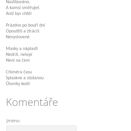
Naslibováno.
A kamsi směřuješ
Aniž bys chtěl
Prázdno po bouři dní
Opouštíš a ztrácíš
Nevyslovené
Masky a náplasti
Nedrží, nelepí
Není na čem
Chiméra času
Splaskne a zůstanou
Úlomky kostí
Komentáře
Jméno: