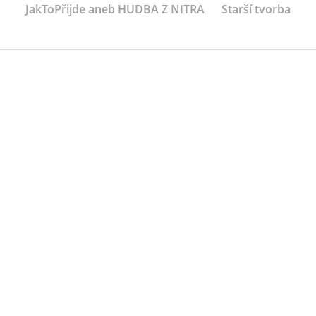
JakToPřijde aneb HUDBA Z NITRA
Starší tvorba