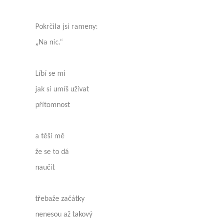
Pokrčila jsi rameny:
„Na nic.“
Líbí se mi
jak si umíš užívat
přítomnost
a těší mě
že se to dá
naučit
třebaže začátky
nenesou až takový