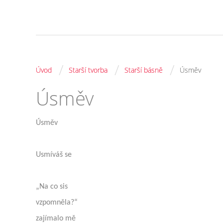
/
/
/
Úvod
Starší tvorba
Starší básně
Úsměv
Úsměv
Úsměv
Usmíváš se
„Na co sis
vzpomněla?“
zajímalo mě