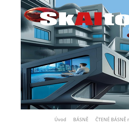
Úvod
BÁSNĚ
ČTENÉ BÁSNĚ n