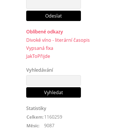
Oblíbené odkazy
Divoké víno - literární časopis
Vypsaná fixa
JakToPřijde
Vyhledávání
Statistiky
1160259
Celkem:
9087
Měsíc: