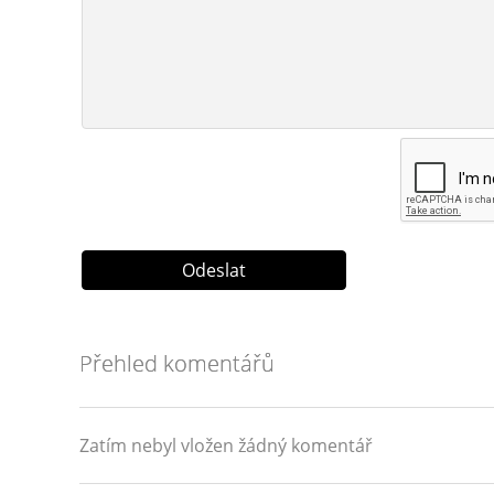
Přehled komentářů
Zatím nebyl vložen žádný komentář