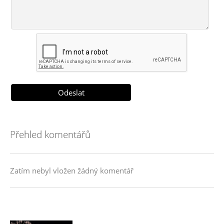
Přehled komentářů
Zatím nebyl vložen žádný komentář