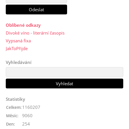
Oblíbené odkazy
Divoké víno - literární časopis
Vypsaná fixa
JakToPřijde
Vyhledávání
Statistiky
1160207
Celkem:
9060
Měsíc:
254
Den: