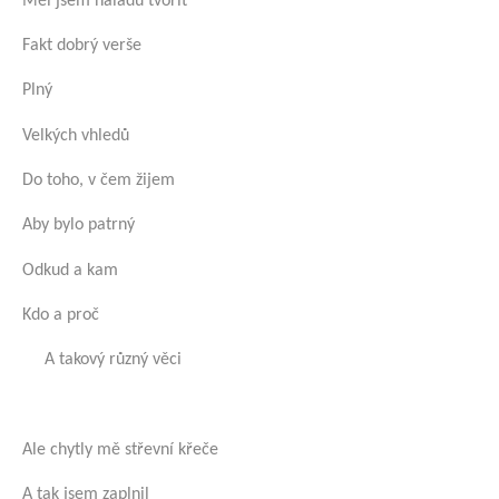
Měl jsem náladu tvořit
Fakt dobrý verše
Plný
Velkých vhledů
Do toho, v čem žijem
Aby bylo patrný
Odkud a kam
Kdo a proč
A takový různý věci
Ale chytly mě střevní křeče
A tak jsem zaplnil