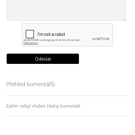
Přehled komentářů
Zatím nebyl vložen žádný komentář