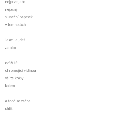
nejprve jako
nejasný
sluneční paprsek
v temnotách
Jakmile jdeš
za ním
ozáří tě
ohromující vidinou
vší té krásy
kolem
a tobě se začne
chtít