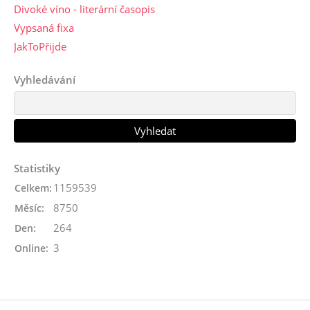
Divoké víno - literární časopis
Vypsaná fixa
JakToPřijde
Vyhledávání
Statistiky
1159539
Celkem:
8750
Měsíc:
264
Den:
3
Online: