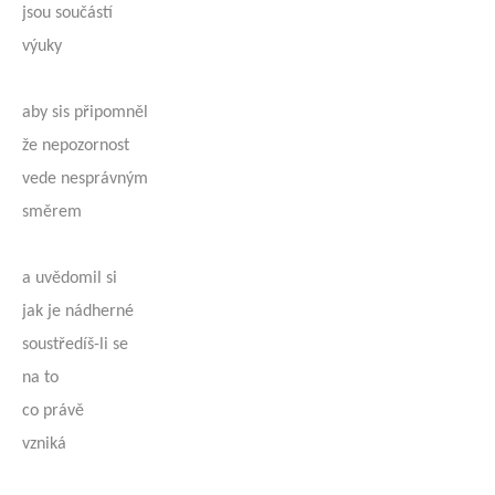
jsou součástí
výuky
aby sis připomněl
že nepozornost
vede nesprávným
směrem
a uvědomil si
jak je nádherné
soustředíš-li se
na to
co právě
vzniká