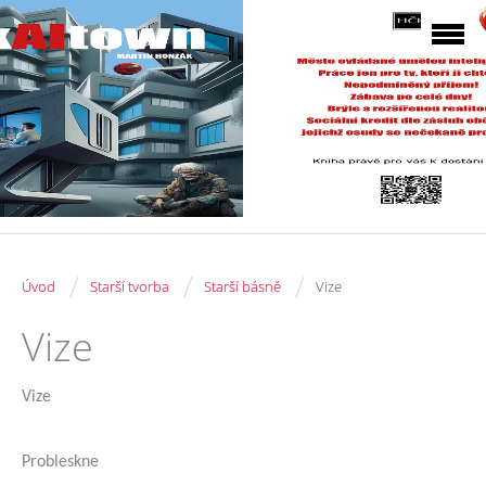
/
/
/
Úvod
Starší tvorba
Starší básně
Vize
Vize
Vize
Probleskne