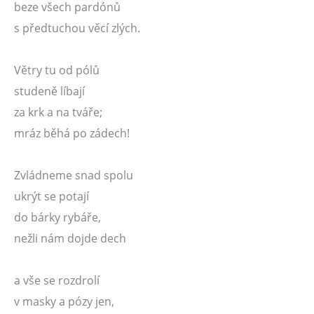
beze všech pardónů
s předtuchou věcí zlých.
Větry tu od pólů
studeně líbají
za krk a na tváře;
mráz běhá po zádech!
Zvládneme snad spolu
ukrýt se potají
do bárky rybáře,
nežli nám dojde dech
a vše se rozdrolí
v masky a pózy jen,