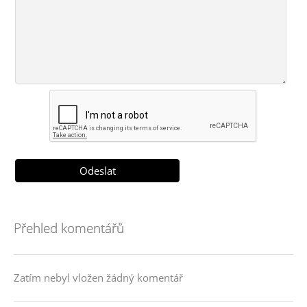
Přehled komentářů
Zatím nebyl vložen žádný komentář