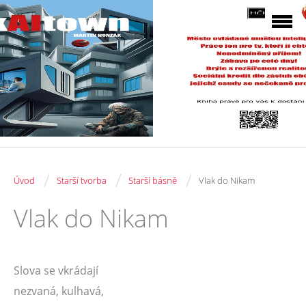
/
/
/
Úvod
Starší tvorba
Starší básně
Vlak do Nikam
Vlak do Nikam
Slova se vkrádají
nezvaná, kulhavá,