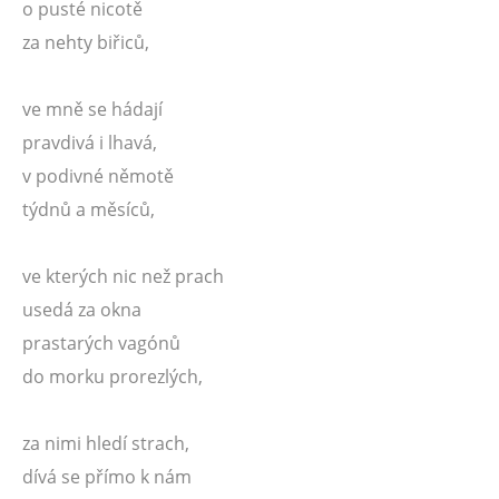
o pusté nicotě
za nehty biřiců,
ve mně se hádají
pravdivá i lhavá,
v podivné němotě
týdnů a měsíců,
ve kterých nic než prach
usedá za okna
prastarých vagónů
do morku prorezlých,
za nimi hledí strach,
dívá se přímo k nám