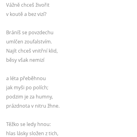
Vážně chceš živořit
v koutě a bez vizí?
Bráníš se povzdechu
umlčen zoufalstvím.
Najít chceš vnitřní klid,
běsy však nemizí
a léta přeběhnou
jak myši po polích;
podzim je za humny,
prázdnota v nitru žhne.
Těžko se ledy hnou:
hlas lásky složen z tich,