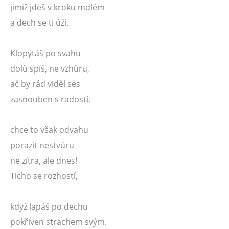
jimiž jdeš v kroku mdlém
a dech se ti úží.
Klopýtáš po svahu
dolů spíš, ne vzhůru,
ač by rád viděl ses
zasnouben s radostí,
chce to však odvahu
porazit nestvůru
ne zítra, ale dnes!
Ticho se rozhostí,
když lapáš po dechu
pokřiven strachem svým.