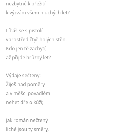
nezbytné k přežití
k výzvám všem hluchých let?
Líbáš se s pistolí
vprostřed čtyř holých stěn.
Kdo jen tě zachytí,
až přijde hrůzný let?
Výdaje sečteny:
Žiješ nad poměry
a v měšci povadlém
nehet dře o kůži;
jak román nečtený
liché jsou ty směry,