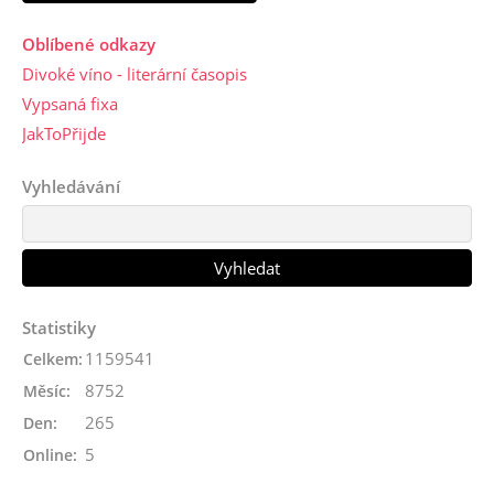
Oblíbené odkazy
Divoké víno - literární časopis
Vypsaná fixa
JakToPřijde
Vyhledávání
Statistiky
1159541
Celkem:
8752
Měsíc:
265
Den:
5
Online: