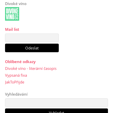
Divoké víno
Mail list
Oblíbené odkazy
Divoké víno - literární časopis
Vypsaná fixa
JakToPřijde
Vyhledávání