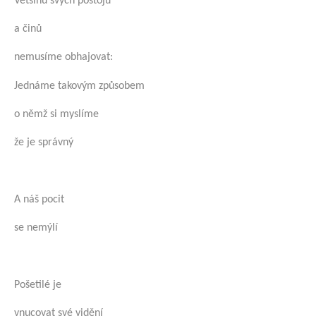
Většinu svých postojů
a činů
nemusíme obhajovat:
Jednáme takovým způsobem
o němž si myslíme
že je správný
A náš pocit
se nemýlí
Pošetilé je
vnucovat své vidění