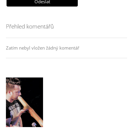
Přehled komentářů
Zatím nebyl vložen žádný komentář