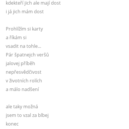
kdekteří jich ale mají dost
i já jich mám dost
Prohlížím si karty
a říkám si
vsadit na tohle...
Pár špatnejch veršů
jalovej příběh
nepřesvědčivost
v životních rolích
a málo nadšení
ale taky možná
jsem to vzal za blbej
konec