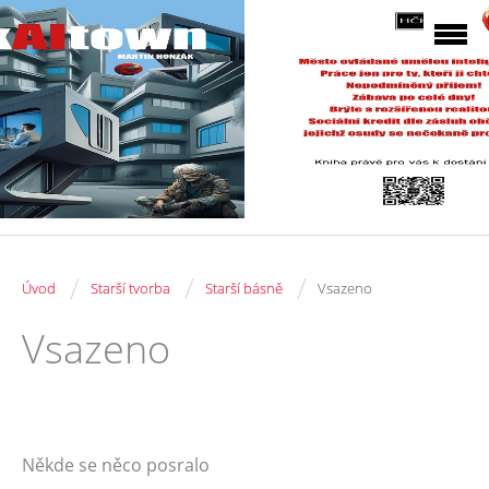
/
/
/
Úvod
Starší tvorba
Starší básně
Vsazeno
Vsazeno
Někde se něco posralo