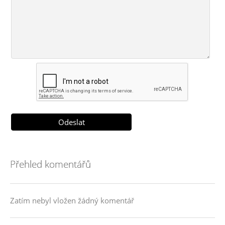
Přehled komentářů
Zatím nebyl vložen žádný komentář