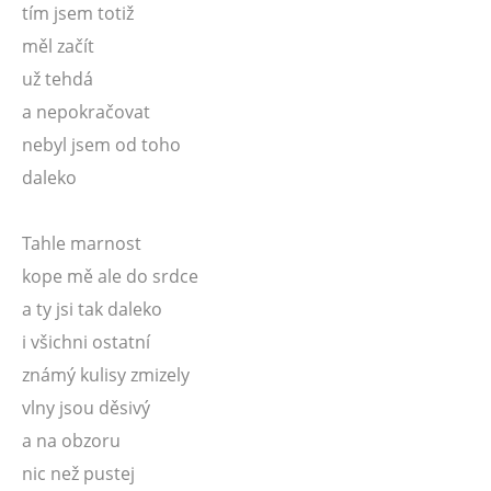
tím jsem totiž
měl začít
už tehdá
a nepokračovat
nebyl jsem od toho
daleko
Tahle marnost
kope mě ale do srdce
a ty jsi tak daleko
i všichni ostatní
známý kulisy zmizely
vlny jsou děsivý
a na obzoru
nic než pustej