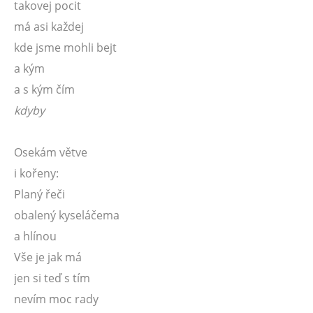
takovej pocit
má asi každej
kde jsme mohli bejt
a kým
a s kým čím
kdyby
Osekám větve
i kořeny:
Planý řeči
obalený kyseláčema
a hlínou
Vše je jak má
jen si teď s tím
nevím moc rady