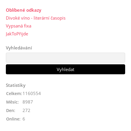
Oblíbené odkazy
Divoké víno - literární časopis
Vypsaná fixa
JakToPřijde
Vyhledávání
Statistiky
1160554
Celkem:
8987
Měsíc:
272
Den:
6
Online: