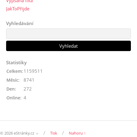
Vypsaná fixa
JakToPřijde
Vyhledávání
Statistiky
1159511
Celkem:
8741
Měsíc:
272
Den:
4
Online:
/
/
© 2026 eStránky.cz
Tisk
Nahoru ↑