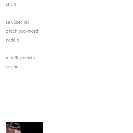
chvíli
se vůbec nic
z těch podivností
nedělo
a já žil v omylu
že ano