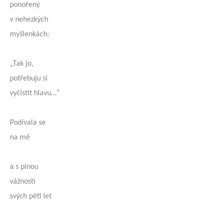
ponořený
v nehezkých
myšlenkách:
„Tak jo,
potřebuju si
vyčistit hlavu…“
Podívala se
na mě
a s plnou
vážností
svých pěti let