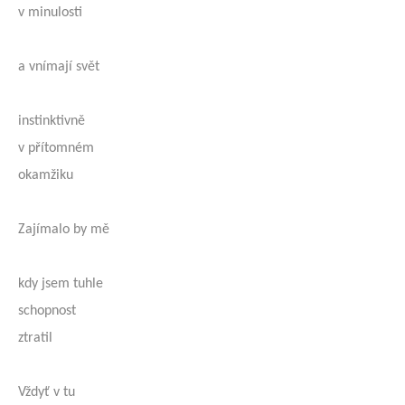
v minulosti
a vnímají svět
instinktivně
v přítomném
okamžiku
Zajímalo by mě
kdy jsem tuhle
schopnost
ztratil
Vždyť v tu