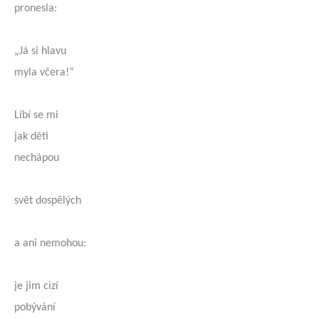
pronesla:
„Já si hlavu
myla včera!“
Líbí se mi
jak děti
nechápou
svět dospělých
a ani nemohou:
je jim cizí
pobývání