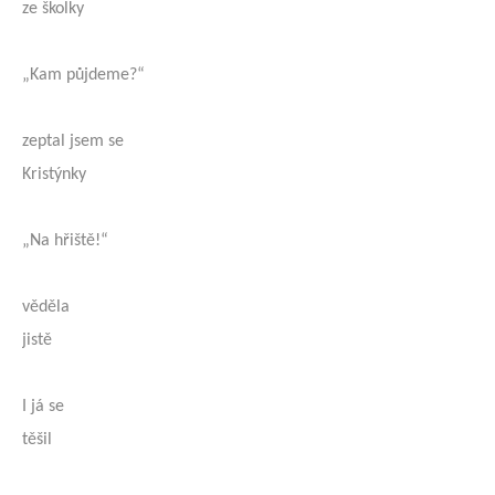
ze školky
„Kam půjdeme?“
zeptal jsem se
Kristýnky
„Na hřiště!“
věděla
jistě
I já se
těšil