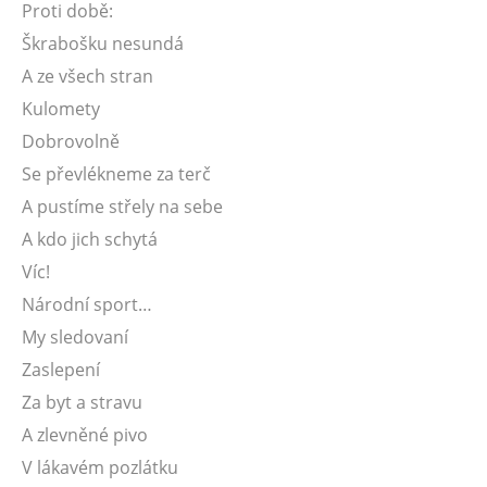
Proti době:
Škrabošku nesundá
A ze všech stran
Kulomety
Dobrovolně
Se převlékneme za terč
A pustíme střely na sebe
A kdo jich schytá
Víc!
Národní sport…
My sledovaní
Zaslepení
Za byt a stravu
A zlevněné pivo
V lákavém pozlátku