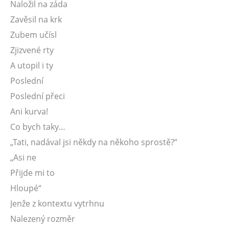
Naložil na záda
Zavěsil na krk
Zubem učísl
Zjizvené rty
A utopil i ty
Poslední
Poslední přeci
Ani kurva!
Co bych taky…
„Tati, nadával jsi někdy na někoho sprostě?“
„Asi ne
Přijde mi to
Hloupé“
Jenže z kontextu vytrhnu
Nalezený rozměr