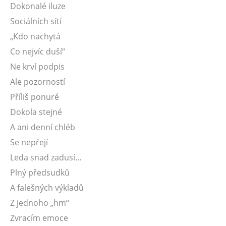
Dokonalé iluze
Sociálních sítí
„Kdo nachytá
Co nejvíc duší“
Ne krví podpis
Ale pozorností
Příliš ponuré
Dokola stejné
A ani denní chléb
Se nepřejí
Leda snad zadusí…
Plný předsudků
A falešných výkladů
Z jednoho „hm“
Zvracím emoce