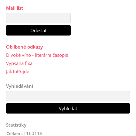
Mail list
Oblíbené odkazy
Divoké víno - literární časopis
Vypsaná fixa
JakToPřijde
Vyhledávání
Statistiky
1160118
Celkem: