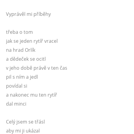
Vyprávěl mi příběhy
třeba o tom
jak se jeden rytíř vracel
na hrad Orlík
a dědeček se ocitl
v jeho době právě v ten čas
pil s ním a jedl
povídal si
a nakonec mu ten rytíř
dal minci
Celý jsem se třásl
aby mi ji ukázal