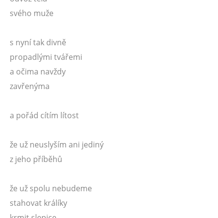
svého muže
s nyní tak divně
propadlými tvářemi
a očima navždy
zavřenýma
a pořád cítím lítost
že už neuslyším ani jediný
z jeho příběhů
že už spolu nebudeme
stahovat králíky
krmit slepice