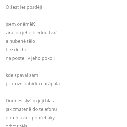
O šest let později
jsem oněmělý
zíral na jeho bledou tvář
a hubené tělo
bez dechu
na posteli v jeho pokoji
kde spával sám
protože babička chrápala
Dodnes slyším její hlas
jak zmateně do telefonu
domlouvá s pohřebáky
odvoz těla