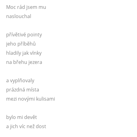
Moc rád jsem mu
naslouchal
přívětivé pointy
jeho příběhů
hladily jak vlnky
na břehu jezera
a vyplňovaly
prázdná místa
mezi novými kulisami
bylo mi devět
a jich víc než dost