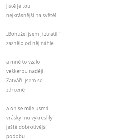
jistě je tou
nejkrásnější na světě!
„Bohužel jsem ji ztratil,“
zaznělo od něj náhle
a mně to vzalo
veškerou naději
Zatvářil jsem se
zdrceně
a on se mile usmál
vrásky mu vykreslily
ještě dobrotivější
podobu