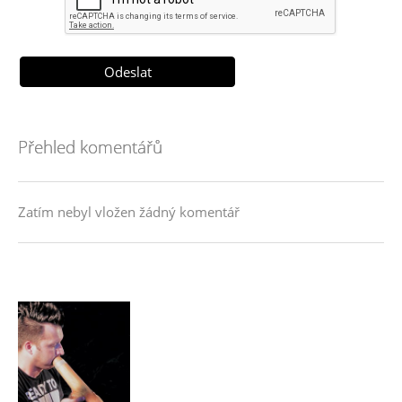
Přehled komentářů
Zatím nebyl vložen žádný komentář