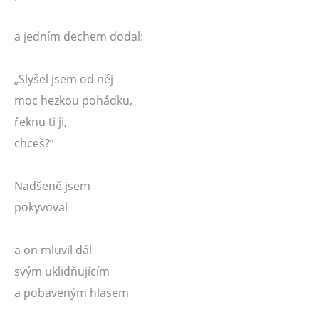
a jedním dechem dodal:
„Slyšel jsem od něj
moc hezkou pohádku,
řeknu ti ji,
chceš?“
Nadšeně jsem
pokyvoval
a on mluvil dál
svým uklidňujícím
a pobaveným hlasem