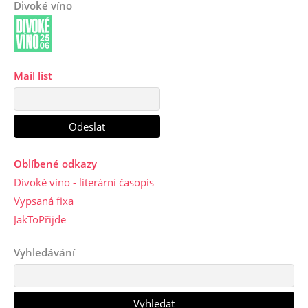
Divoké víno
Mail list
Oblíbené odkazy
Divoké víno - literární časopis
Vypsaná fixa
JakToPřijde
Vyhledávání