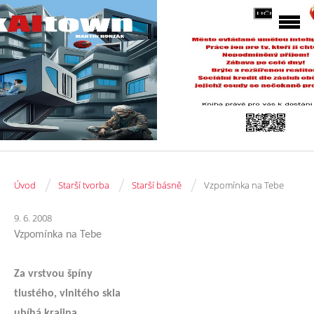
/
/
/
Úvod
Starší tvorba
Starší básně
Vzpomínka na Tebe
9. 6. 2008
Vzpomínka na Tebe
Za vrstvou špíny
tlustého, vlnitého skla
ubíhá krajina