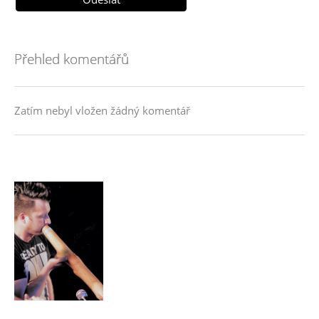
Přehled komentářů
Zatím nebyl vložen žádný komentář