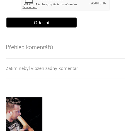
Přehled komentářů
Zatím nebyl vložen žádný komentář