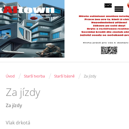
/
/
/
Úvod
Starší tvorba
Starší básně
Za jízdy
Za jízdy
Za jízdy
Vlak drkotá