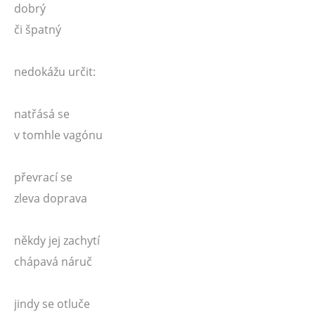
dobrý
či špatný
nedokážu určit:
natřásá se
v tomhle vagónu
převrací se
zleva doprava
někdy jej zachytí
chápavá náruč
jindy se otluče