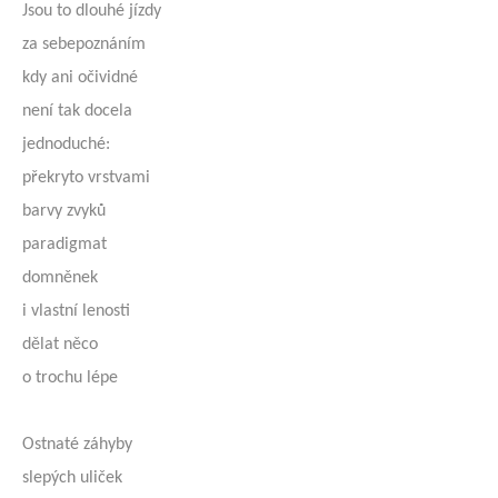
Jsou to dlouhé jízdy
za sebepoznáním
kdy ani očividné
není tak docela
jednoduché:
překryto vrstvami
barvy zvyků
paradigmat
domněnek
i vlastní lenosti
dělat něco
o trochu lépe
Ostnaté záhyby
slepých uliček