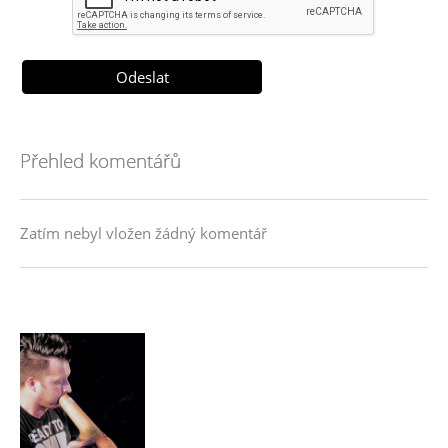
Přehled komentářů
Zatím nebyl vložen žádný komentář