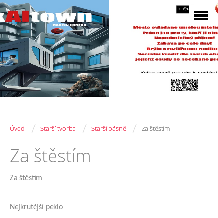
/
/
/
Úvod
Starší tvorba
Starší básně
Za štěstím
Za štěstím
Za štěstím
Nejkrutější peklo