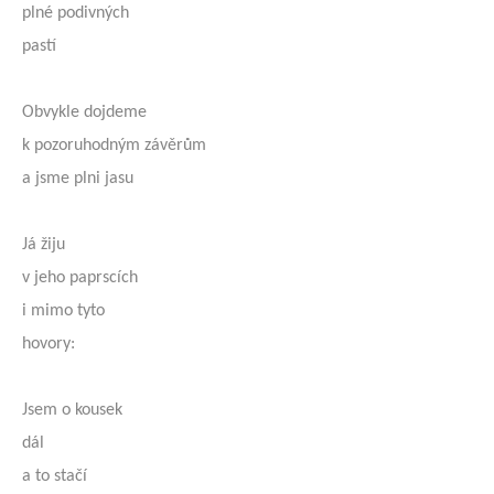
plné podivných
pastí
Obvykle dojdeme
k pozoruhodným závěrům
a jsme plni jasu
Já žiju
v jeho paprscích
i mimo tyto
hovory:
Jsem o kousek
dál
a to stačí