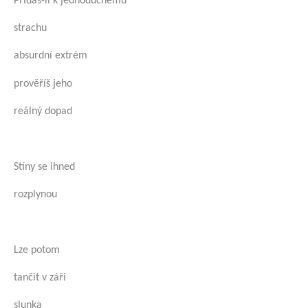
Přidáš-li k jednoduchému
strachu
absurdní extrém
prověříš jeho
reálný dopad
Stíny se ihned
rozplynou
Lze potom
tančit v záři
slunka