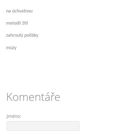
na úchvatnou
melodii žití
zahrnutý polibky
múzy
Komentáře
Jméno: