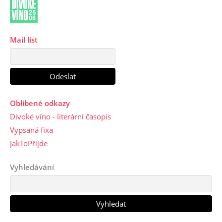
Mail list
Oblíbené odkazy
Divoké víno - literární časopis
Vypsaná fixa
JakToPřijde
Vyhledávání