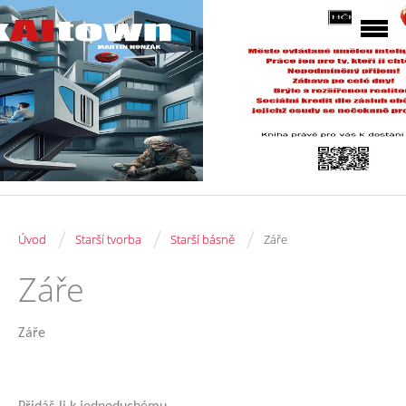
/
/
/
Úvod
Starší tvorba
Starší básně
Záře
Záře
Záře