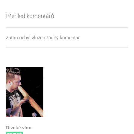
Přehled komentářů
Zatím nebyl vložen žádný komentář
Divoké víno