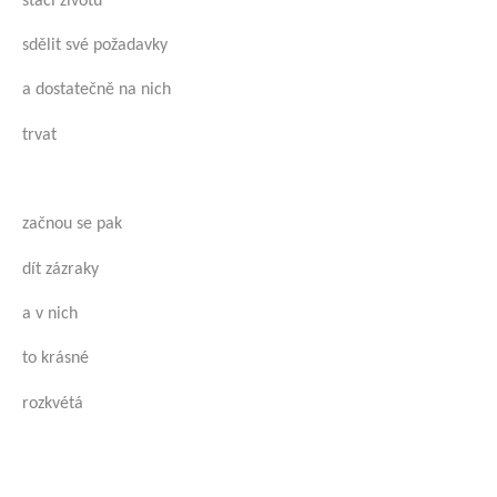
stačí životu
sdělit své požadavky
a dostatečně na nich
trvat
začnou se pak
dít zázraky
a v nich
to krásné
rozkvétá