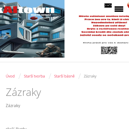
/
/
/
Úvod
Starší tvorba
Starší básně
Zázraky
Zázraky
Zázraky