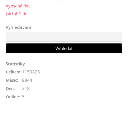
Vypsaná fixa
JakToPřijde
Vyhledávání
Statistiky
1159828
Celkem:
8844
Měsíc:
218
Den:
5
Online: