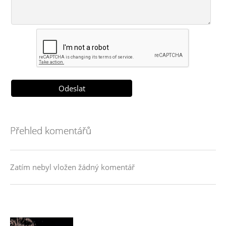
Přehled komentářů
Zatím nebyl vložen žádný komentář