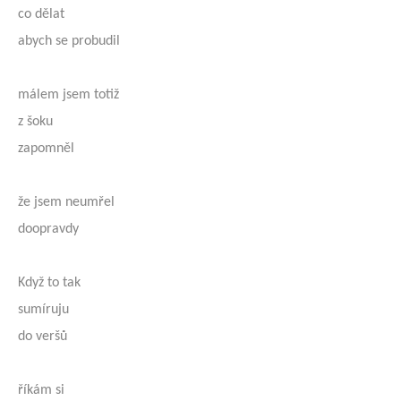
co dělat
abych se probudil
málem jsem totiž
z šoku
zapomněl
že jsem neumřel
doopravdy
Když to tak
sumíruju
do veršů
říkám si