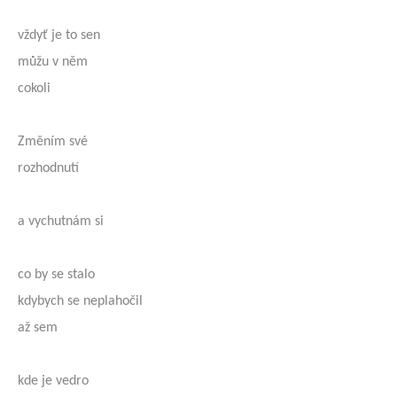
vždyť je to sen
můžu v něm
cokoli
Změním své
rozhodnutí
a vychutnám si
co by se stalo
kdybych se neplahočil
až sem
kde je vedro