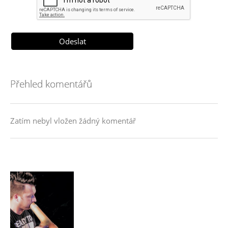
Přehled komentářů
Zatím nebyl vložen žádný komentář