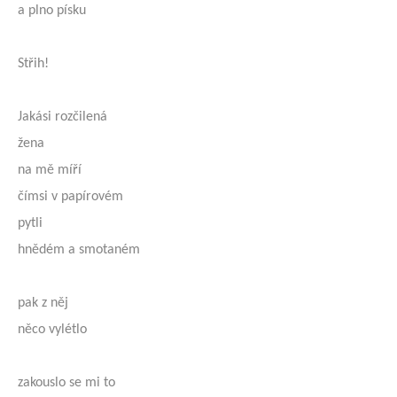
a plno písku
Střih!
Jakási rozčilená
žena
na mě míří
čímsi v papírovém
pytli
hnědém a smotaném
pak z něj
něco vylétlo
zakouslo se mi to