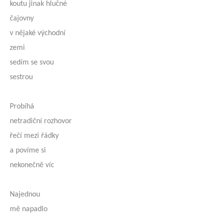
koutu jinak hlučné
čajovny
v nějaké východní
zemi
sedím se svou
sestrou
Probíhá
netradiční rozhovor
řečí mezi řádky
a povíme si
nekonečně víc
Najednou
mě napadlo