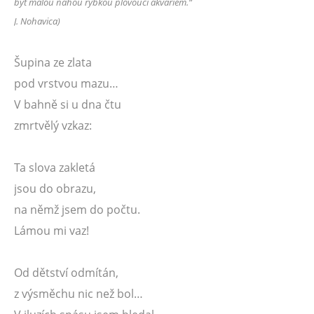
být malou nahou rybkou plovoucí akváriem.“
J. Nohavica)
Šupina ze zlata
pod vrstvou mazu…
V bahně si u dna čtu
zmrtvělý vzkaz:
Ta slova zakletá
jsou do obrazu,
na němž jsem do počtu.
Lámou mi vaz!
Od dětství odmítán,
z výsměchu nic než bol…