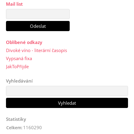
Mail list
Oblíbené odkazy
Divoké víno - literární časopis
Vypsaná fixa
JakToPřijde
Vyhledávání
Statistiky
1160290
Celkem: