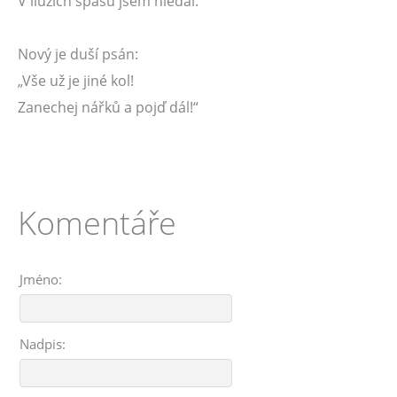
V iluzích spásu jsem hledal.
Nový je duší psán:
„Vše už je jiné kol!
Zanechej nářků a pojď dál!“
Komentáře
Jméno:
Nadpis: