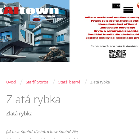
/
/
/
Úvod
Starší tvorba
Starší básně
Zlatá rybka
Zlatá rybka
Zlatá rybka
(„A to se špatně dýchá, a to se špatně žije,