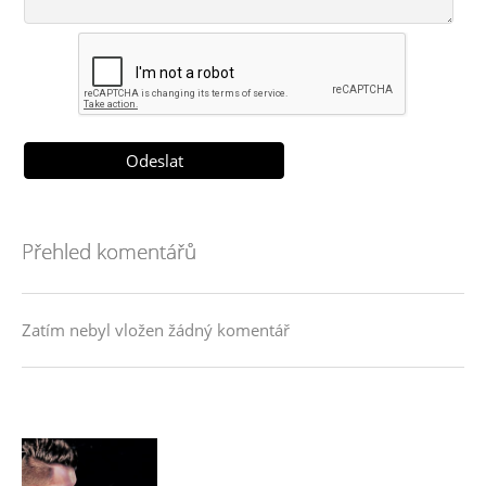
Přehled komentářů
Zatím nebyl vložen žádný komentář