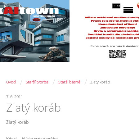
/
/
/
Úvod
Starší tvorba
Starší básně
Zlatý koráb
7. 6. 2011
Zlatý koráb
Zlatý koráb