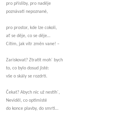
pro přísliby, pro naděje
poznávati nepoznané,
pro prostor, kde lze cokoli,
ať se děje, co se děje…
Cítím, jak vítr změn vane! –
Zariskovat? Ztratit moh´ bych
to, co bylo dosud jisté:
vše o skály se rozdrtí.
Čekat? Abych nic už nestih´,
Neviděl, co optimisté
do konce plavby, do smrti…