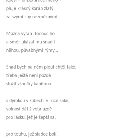
Kdesi – blízko srdce mého –
pluje krásný koráb zlatý
za svými sny nezměrnými.
Možná vytáh´ tonoucího
a směr ukázal mu snad i
něhou, půvabnými rýmy…
Snad bych na něm plout chtěl také,
třeba ještě není pozdě
složit zkoušky kapitána,
s dýmkou v zubech, v ruce saké,
volnost dát života uzdě
pro lásku, jež je šeptána,
pro touhu, jež sladce bolí,