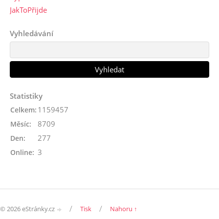
JakToPřijde
Vyhledávání
Statistiky
1159457
Celkem:
8709
Měsíc:
277
Den:
3
Online:
/
/
© 2026 eStránky.cz
Tisk
Nahoru ↑