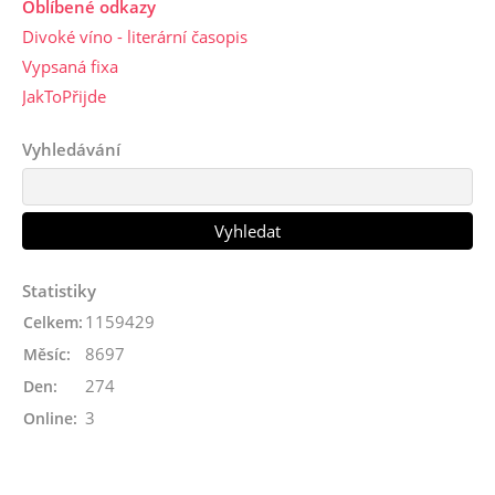
Oblíbené odkazy
Divoké víno - literární časopis
Vypsaná fixa
JakToPřijde
Vyhledávání
Statistiky
1159429
Celkem:
8697
Měsíc:
274
Den:
3
Online: