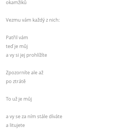
okamžiků
Vezmu vám každý z nich:
Patřil vám
teď je můj
a vy si jej prohlížíte
Zpozorníte ale až
po ztrátě
To už je můj
a vy se za ním stále díváte
a litujete