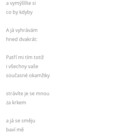
a vymýšlíte si
co by kdyby
A já vyhrávám
hned dvakrát:
Patří mi tím totiž
i všechny vaše
současné okamžiky
strávíte je se mnou
za krkem
a já se směju
baví mě