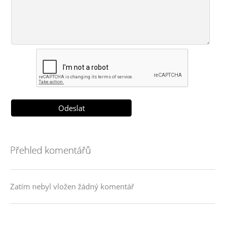
Přehled komentářů
Zatím nebyl vložen žádný komentář