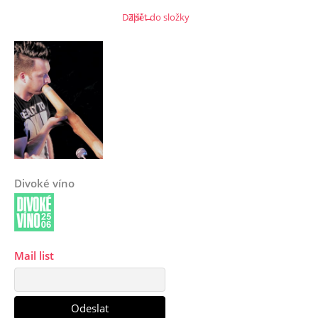
Další →
Zpět do složky
Divoké víno
Mail list