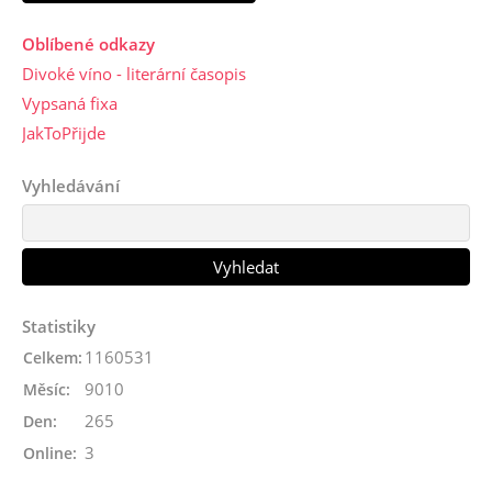
Oblíbené odkazy
Divoké víno - literární časopis
Vypsaná fixa
JakToPřijde
Vyhledávání
Statistiky
1160531
Celkem:
9010
Měsíc:
265
Den:
3
Online: