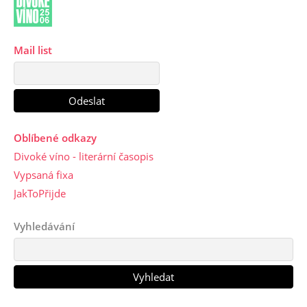
Mail list
Oblíbené odkazy
Divoké víno - literární časopis
Vypsaná fixa
JakToPřijde
Vyhledávání