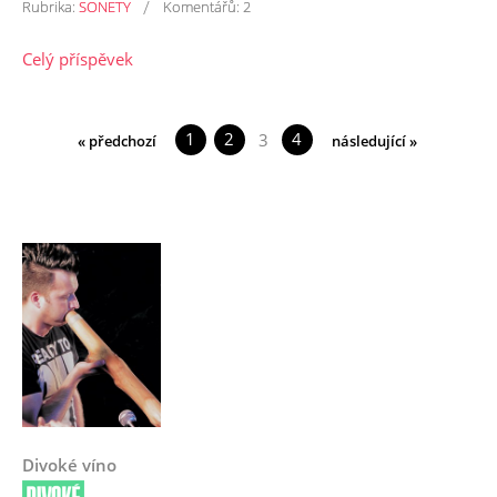
/
Rubrika:
SONETY
Komentářů:
2
Celý příspěvek
1
2
4
3
« předchozí
následující »
Divoké víno