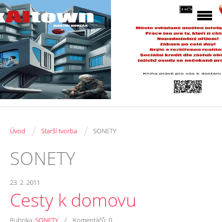
/
/
Úvod
Starší tvorba
SONETY
SONETY
23. 2. 2011
Cesty k domovu
/
Rubrika:
SONETY
Komentářů:
0