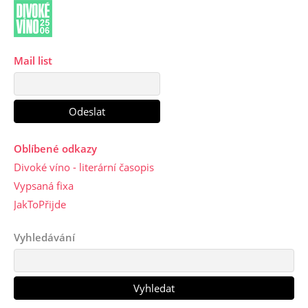
Mail list
Oblíbené odkazy
Divoké víno - literární časopis
Vypsaná fixa
JakToPřijde
Vyhledávání