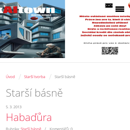
/
/
Úvod
Starší tvorba
Starší básně
Starší básně
5. 3. 2013
Habaďůra
/
Rubrika:
Starší básně
Komentářů:
0