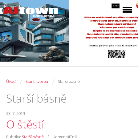
/
/
Úvod
Starší tvorba
Starší básně
Starší básně
23. 7. 2019
O štěstí
/
Rubrika:
Starší básně
Komentářů:
0