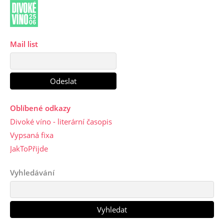
Mail list
Oblíbené odkazy
Divoké víno - literární časopis
Vypsaná fixa
JakToPřijde
Vyhledávání