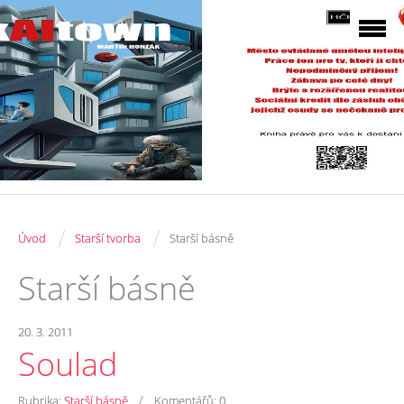
/
/
Úvod
Starší tvorba
Starší básně
Starší básně
20. 3. 2011
Soulad
/
Rubrika:
Starší básně
Komentářů:
0