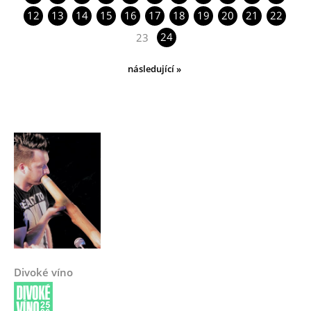
12
13
14
15
16
17
18
19
20
21
22
24
23
následující »
Divoké víno