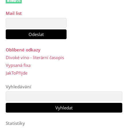
Mail list
Oblíbené odkazy
Divoké víno - literární časopis
Vypsaná fixa
JakToPřijde
Vyhledávání
Statistiky