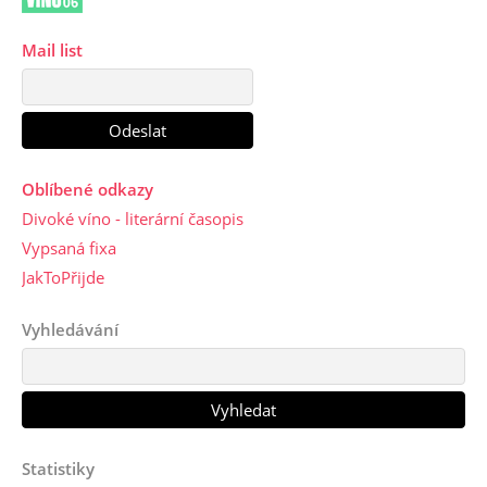
Mail list
Oblíbené odkazy
Divoké víno - literární časopis
Vypsaná fixa
JakToPřijde
Vyhledávání
Statistiky