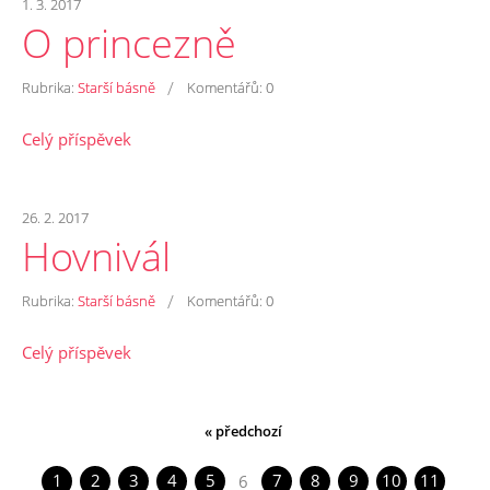
1. 3. 2017
O princezně
/
Rubrika:
Starší básně
Komentářů:
0
Celý příspěvek
26. 2. 2017
Hovnivál
/
Rubrika:
Starší básně
Komentářů:
0
Celý příspěvek
« předchozí
1
2
3
4
5
7
8
9
10
11
6