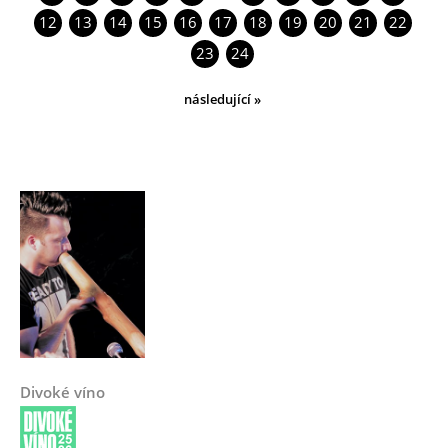
12
13
14
15
16
17
18
19
20
21
22
23
24
následující »
Divoké víno