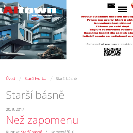
/
/
Úvod
Starší tvorba
Starší básně
Starší básně
20. 9. 2017
Než zapomenu
/
Rubrika:
Starší básně
Komentářů:
0